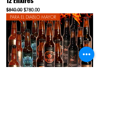
12 Elixires
Precio
Precio de oferta
$840.00
$780.00
PARA EL DIABLO MAYOR
24 Elixires
Precio
Precio de oferta
$1,680.00
$1,440.00
Politica de privacidad