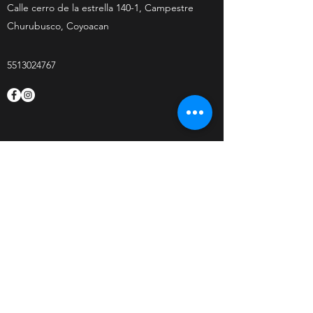
Calle cerro de la estrella 140-1, Campestre
Churubusco, Coyoacan
5513024767
Politica de privacidad
5513024767
©2025 por CERVECERÍA INFIERNO, todos los derechos
reservados. CERVECERÍA INFIERNO y el logotipo son
marcas registradas esta prohibida la reproducción total
o parcial de esta obra.
Creada con Wix.com